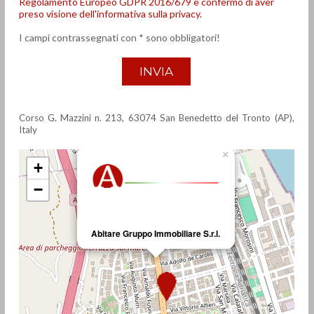
Regolamento Europeo GDPR 2016/679 e confermo di aver
preso visione dell'informativa sulla privacy.
I campi contrassegnati con * sono obbligatori!
Corso G. Mazzini n. 213,
63074
San Benedetto del Tronto (AP),
Italy
×
+
−
Abitare Gruppo Immobiliare S.r.l.