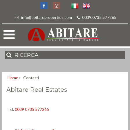
info@abitareproperties.com
-
0039.0735.577265
RICERCA
Home
›
Contatti
Abitare Real Estates
Tel.
0039 0735 577265